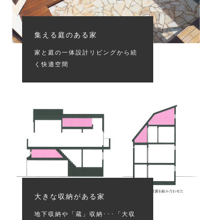
集える庭のある家
家と庭の一体設計リビングから続
く快適空間
大きな収納がある家
地下収納や「蔵」収納･･･「大収