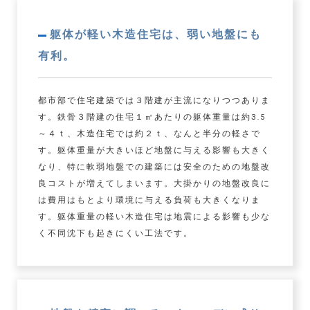
躯体が軽い木造住宅は、弱い地盤にも
有利。
都市部で住宅建築では３階建が主流になりつつありま
す。鉄骨３階建の住宅１㎡あたりの躯体重量は約3.5
～４ｔ、木造住宅では約２ｔ、なんと半分の軽さで
す。躯体重量が大きいほど地盤に与える影響も大きく
なり、特に軟弱地盤での建築には安全のための地盤改
良コストが増えてしまいます。大掛かりの地盤改良に
は費用はもとより環境に与える負荷も大きくなりま
す。躯体重量の軽い木造住宅は地震による影響も少な
く不同沈下も起きにくい工法です。