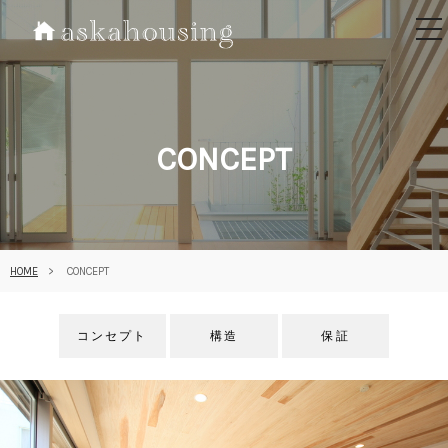
tog
nav
CONCEPT
HOME
CONCEPT
コンセプト
構造
保証