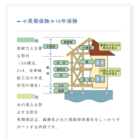
≪長期保険≫10年保険
構
造耐力上主要
な部分
（SE構法、
2×4、在来軸
組工法の木造
住宅の場合）
雨
水の浸入を防
止する部分
長期保証は、義務化された瑕疵担保責任をしっかりサ
ポートする内容です。